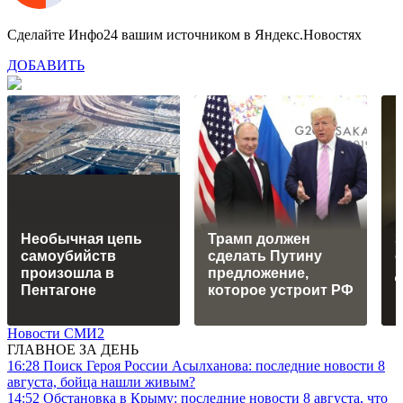
Сделайте Инфо24 вашим источником в Яндекс.Новостях
ДОБАВИТЬ
Необычная цепь
Трамп должен
самоубийств
сделать Путину
о
произошла в
предложение,
д
Пентагоне
которое устроит РФ
Новости СМИ2
ГЛАВНОЕ ЗА ДЕНЬ
16:28
Поиск Героя России Асылханова: последние новости 8
августа, бойца нашли живым?
14:52
Обстановка в Крыму: последние новости 8 августа, что