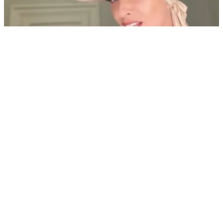
Лайма Вайкуле заявила, что будет воевать с россиянами
РЕКЛАМА • ООО СТРОИТЕЛЬНЫЙ ТОРГОВЫЙ ДОМ «ПЕТРОВИЧ». ИНН: 7802348846