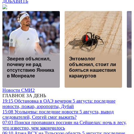
ДОБАВИТЬ
Зверев объяснил,
Энтомолог
почему не рад
объяснил, стоит ли
отсутствию Янника
бояться нашествия
в Монреале
каракуртов
Новости СМИ2
ГЛАВНОЕ ЗА ДЕНЬ
19:15
Обстановка в ОАЭ вечером 5 августа: последние
новости, пожар, аэропорты, Дубай
15:08
Усольцевы: последние новости 5 августа, вывод
следователей, Сергей смог выжить?
07:03
Поиски пропавших россиян на Сейшелах: ночь в лесу,
что известно, чем закончилось
06:10
Атака ВСУ на Тульскую обалсть 5 августа: последние