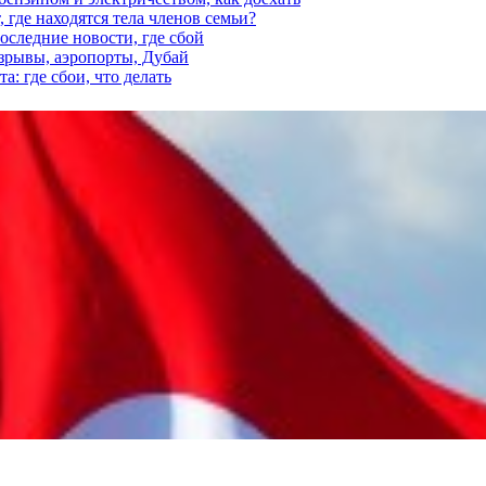
 где находятся тела членов семьи?
последние новости, где сбой
взрывы, аэропорты, Дубай
а: где сбои, что делать