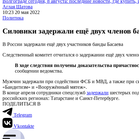
Волгограде сегодня, 8 августа: последние новости, где купить,
Аглая Шатова
10:23 20 мая 2022
Политика
Силовики задержали ещё двух членов б
В России задержали ещё двух участников банды Басаева
Следственный комитет отчитался о задержании ещё двух членов 
В ходе следствия получены доказательства причастн
сообщении ведомства.
Мужчин задержали при содействии ФСБ и МВД, а также при си
«Бандитизм» и «Вооружённый мятеж».
В конце апреля сотрудники спецслужб
задержали
шестерых под
российских регионах: Татарстане и Санкт-Петербурге.
ПОДЕЛИТЬСЯ В
Telegram
Vkontakte