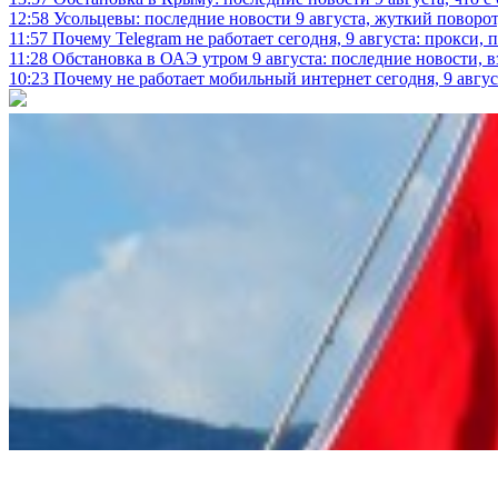
12:58
Усольцевы: последние новости 9 августа, жуткий поворот,
11:57
Почему Telegram не работает сегодня, 9 августа: прокси, 
11:28
Обстановка в ОАЭ утром 9 августа: последние новости, 
10:23
Почему не работает мобильный интернет сегодня, 9 август