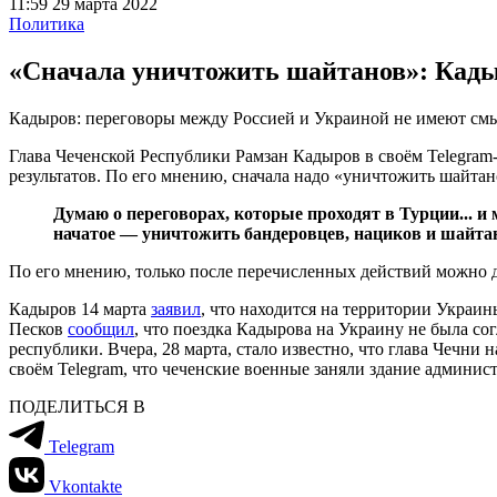
11:59 29 марта 2022
Политика
«Сначала уничтожить шайтанов»: Кады
Кадыров: переговоры между Россией и Украиной не имеют см
Глава Чеченской Республики Рамзан Кадыров в своём Telegram
результатов. По его мнению, сначала надо «уничтожить шайтан
Думаю о переговорах, которые проходят в Турции... и 
начатое — уничтожить бандеровцев, нациков и шайта
По его мнению, только после перечисленных действий можно д
Кадыров 14 марта
заявил
, что находится на территории Украи
Песков
сообщил
, что поездка Кадырова на Украину не была со
республики. Вчера, 28 марта, стало известно, что глава Чечни
своём Telegram, что чеченские военные заняли здание админи
ПОДЕЛИТЬСЯ В
Telegram
Vkontakte