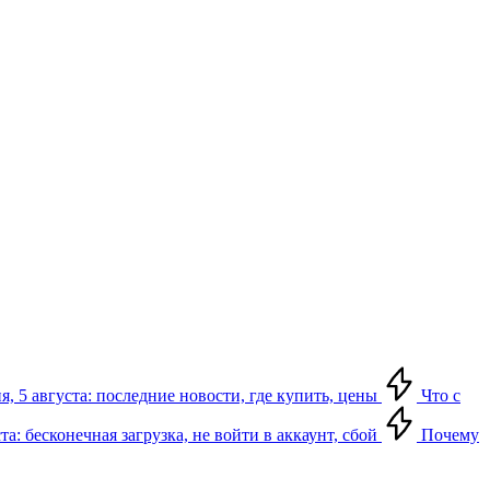
я, 5 августа: последние новости, где купить, цены
Что с
та: бесконечная загрузка, не войти в аккаунт, сбой
Почему