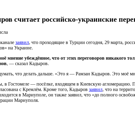
ров считает российско-украинские пер
ысла
-канале
заявил
, что проходящие в Турции сегодня, 29 марта, ро
ов» на Украине.
моё мнение убеждённое, что от этих переговоров никакого тол
нов
, — сказал Кадыров.
умать, что делать дальше. «Это я — Рамзан Кадыров. Это моё м
ны, в Гостомеле — посёлке, входящем в Киевскую агломерацию. 
гласована с Кремлём. Кроме того, Кадыров
заявил
, что на терри
 находится в Мариуполе, он также заявил, что «до полного освоб
страции Мариуполя.