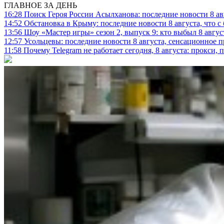
ГЛАВНОЕ ЗА ДЕНЬ
16:28
Поиск Героя России Асылханова: последние новости 8 а
14:52
Обстановка в Крыму: последние новости 8 августа, что с
13:56
Шоу «Мастер игры» сезон 2, выпуск 9: кто выбыл 8 авгус
12:57
Усольцевы: последние новости 8 августа, сенсационное 
11:58
Почему Telegram не работает сегодня, 8 августа: прокси, 