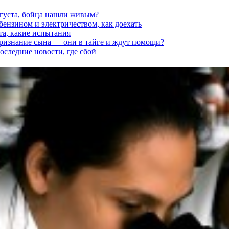
вгуста, бойца нашли живым?
 бензином и электричеством, как доехать
та, какие испытания
признание сына — они в тайге и ждут помощи?
последние новости, где сбой