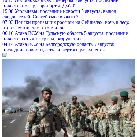
19:15
Обстановка в ОАЭ вечером 5 августа: последние
новости, пожар, аэропорты, Дубай
15:08
Усольцевы: последние новости 5 августа, вывод
следователей, Сергей смог выжить?
07:03
Поиски пропавших россиян на Сейшелах: ночь в лесу,
что известно, чем закончилось
06:10
Атака ВСУ на Тульскую обалсть 5 августа: последние
новости, есть ли жертвы, разрушения
04:14
Атака ВСУ на Белгородскую область 5 августа:
последние новости, есть ли жертвы, разрушения