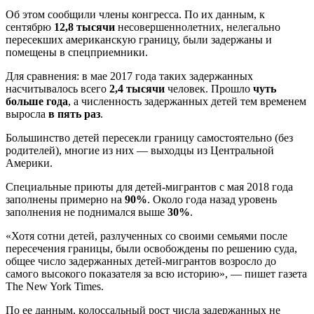
Об этом сообщили члены конгресса. По их данным, к
сентябрю
12,8 тысячи
несовершеннолетних, нелегально
пересекших американскую границу, были задержаны и
помещены в спецприемники.
Для сравнения: в мае 2017 года таких задержанных
насчитывалось всего
2,4 тысячи
человек. Прошло
чуть
больше года
, а численность задержанных детей тем временем
выросла
в пять раз
.
Большинство детей пересекли границу самостоятельно (без
родителей), многие из них — выходцы из Центральной
Америки.
Специальные приюты для детей-мигрантов с мая 2018 года
заполнены примерно на
90%
. Около года назад уровень
заполнения не поднимался выше
30%
.
«Хотя сотни детей, разлученных со своими семьями после
пересечения границы, были освобождены по решению суда,
общее число задержанных детей-мигрантов возросло до
самого высокого показателя за всю историю», — пишет газета
The New York Times.
По ее данным, колоссальный рост числа задержанных не