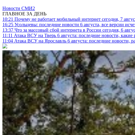
Новости СМИ2
ГЛАВНОЕ ЗА ДЕНЬ
10:21
Почему не работает мобильный интернет сегодня, 7 август
16:25
Усольцевы: последние новости 6 августа, все версии исч
13:37
Что за массовый сбой интернета в России сегодня, 6 авгу
11:11
Атака ВСУ на Тверь 6 августа: последние новости, какие р
11:04
Атака ВСУ на Ярославль 6 августа: последние новости, р