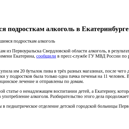
ся подросткам алкоголь в Екатеринбурге
вшимся подросткам алкоголь
м из Первоуральска Свердловской области алкоголь, в результа
 имени Екатерина,
сообщили
в пресс-службе ГУ МВД России по р
упила им 20 бутылок пива в трёх разных магазинах, после чего 
уски у подростков была только одна пачка печенья на 11 человек
ицинское лечение и отправлены по домам.
й статье о ненадлежащем воспитании детей, а Екатерину, котор
употребление алкоголя. Разбирательство этого дела продолжает
ны в педиатрическое отделение детской городской больницы Пер