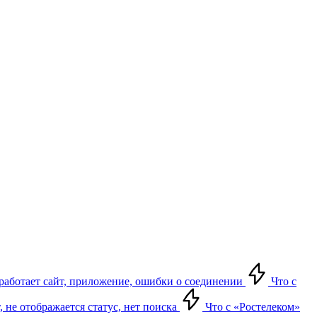
е работает сайт, приложение, ошибки о соединении
Что с
т, не отображается статус, нет поиска
Что с «Ростелеком»