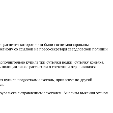
те распития которого они были госпитализированы
егиону со ссылкой на пресс-секретаря свердловской полиции
дополнительно купила три бутылки водки, бутылку коньяка,
. В полиции также рассказали о состоянии отравившихся
ая купила подросткам алкоголь, привлекут по другой
ся.
воуральска с отравлением алкоголем. Анализы выявили этанол