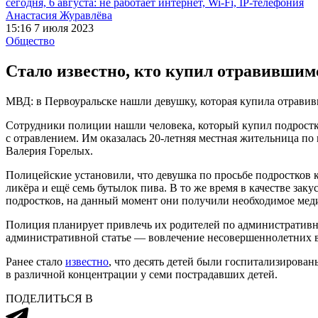
сегодня, 6 августа: не работает интернет, Wi-Fi, IP-телефония
Анастасия Журавлёва
15:16 7 июля 2023
Общество
Стало известно, кто купил отравившим
МВД: в Первоуральске нашли девушку, которая купила отрави
Сотрудники полиции нашли человека, который купил подростка
с отравлением. Им оказалась 20-летняя местная жительница по
Валерия Горелых.
Полицейские установили, что девушка по просьбе подростков к
ликёра и ещё семь бутылок пива. В то же время в качестве зак
подростков, на данный момент они получили необходимое мед
Полиция планирует привлечь их родителей по административно
административной статье — вовлечение несовершеннолетних в 
Ранее стало
известно
, что десять детей были госпитализирова
в различной концентрации у семи пострадавших детей.
ПОДЕЛИТЬСЯ В