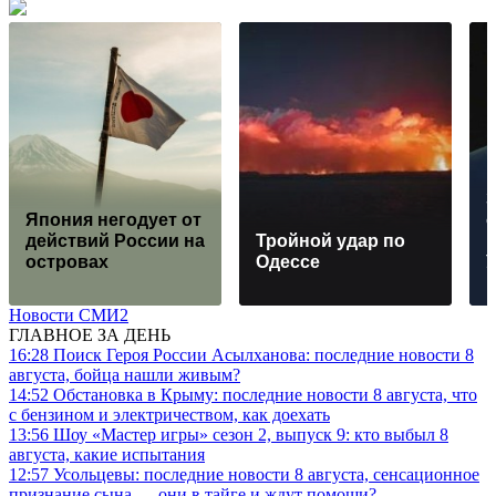
Япония негодует от
действий России на
Тройной удар по
островах
Одессe
Новости СМИ2
ГЛАВНОЕ ЗА ДЕНЬ
16:28
Поиск Героя России Асылханова: последние новости 8
августа, бойца нашли живым?
14:52
Обстановка в Крыму: последние новости 8 августа, что
с бензином и электричеством, как доехать
13:56
Шоу «Мастер игры» сезон 2, выпуск 9: кто выбыл 8
августа, какие испытания
12:57
Усольцевы: последние новости 8 августа, сенсационное
признание сына — они в тайге и ждут помощи?