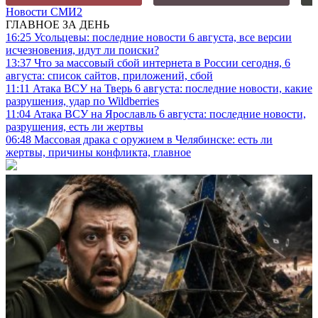
Новости СМИ2
ГЛАВНОЕ ЗА ДЕНЬ
16:25
Усольцевы: последние новости 6 августа, все версии
исчезновения, идут ли поиски?
13:37
Что за массовый сбой интернета в России сегодня, 6
августа: список сайтов, приложений, сбой
11:11
Атака ВСУ на Тверь 6 августа: последние новости, какие
разрушения, удар по Wildberries
11:04
Атака ВСУ на Ярославль 6 августа: последние новости,
разрушения, есть ли жертвы
06:48
Массовая драка с оружием в Челябинске: есть ли
жертвы, причины конфликта, главное