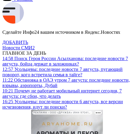
Сделайте Инфо24 вашим источником в Яндекс.Новостях
ДОБАВИТЬ
Новости СМИ2
ГЛАВНОЕ ЗА ДЕНЬ
14:58
Поиск Героя России Асылханова: последние новости 7
августа, бойца держат в заложниках?
12:57
Усольцевы: последние новости 7 августа, пугающий
поворот, кого встретила семья в тайге?
11:22
Обстановка в ОАЭ утром 7 августа: последние новости,
взрывы, аэропорты, Дубай
10:21
Почему не работает мобильный интернет сегодня, 7
августа: где сбои, что делать
16:25
Усольцевы: последние новости 6 августа, все версии
исчезновения, идут ли поиски?
РЕКЛАМА • ООО «ДРУЖБА» ИНН 9704146411