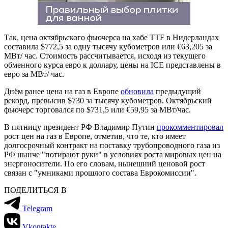
Так, цена октябрьского фьючерса на хабе TTF в Нидерландах
составила $772,5 за одну тысячу кубометров или €63,205 за
МВт/ час. Стоимость рассчитывается, исходя из текущего
обменного курса евро к доллару, цены на ICE представлены в
евро за МВт/ час.
Днём ранее цена на газ в Европе
обновила
предыдущий
рекорд, превысив $730 за тысячу кубометров. Октябрьский
фьючерс торговался по $731,5 или €59,95 за МВт/час.
В пятницу президент РФ Владимир Путин
прокомментировал
рост цен на газ в Европе, отметив, что те, кто имеет
долгосрочный контракт на поставку трубопроводного газа из
РФ нынче "потирают руки" в условиях роста мировых цен на
энергоносители. По его словам, нынешний ценовой рост
связан с "умниками прошлого состава Еврокомиссии".
ПОДЕЛИТЬСЯ В
Telegram
Vkontakte