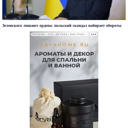
Зеленского лишают ордена: польский скандал набирает обороты
РЕКЛАМА • ООО «ДРУЖБА» ИНН 9704146411