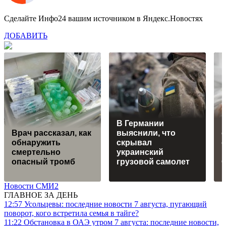
Сделайте Инфо24 вашим источником в Яндекс.Новостях
ДОБАВИТЬ
В Германии
Р
Врач рассказал, как
выяснили, что
обнаружить
скрывал
смертельно
украинский
опасный тромб
грузовой самолет
Новости СМИ2
ГЛАВНОЕ ЗА ДЕНЬ
12:57
Усольцевы: последние новости 7 августа, пугающий
поворот, кого встретила семья в тайге?
11:22
Обстановка в ОАЭ утром 7 августа: последние новости,