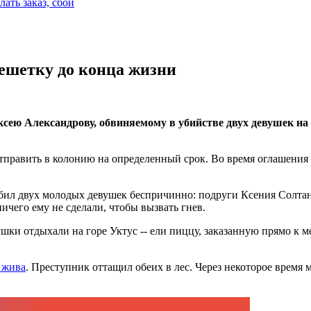
лать заказ, сбой
решетку до конца жизни
ею Александрову, обвиняемому в убийстве двух девушек на г
отправить в колонию на определенный срок. Во время оглашения 
бил двух молодых девушек беспричинно: подруги Ксения Солтан
ичего ему не сделали, чтобы вызвать гнев.
вушки отдыхали на горе Уктус -- ели пиццу, заказанную прямо к
 жива
. Преступник оттащил обеих в лес. Через некоторое время