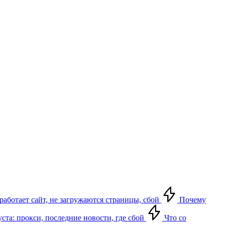
 работает сайт, не загружаются страницы, сбой
Почему
уста: прокси, последние новости, где сбой
Что со