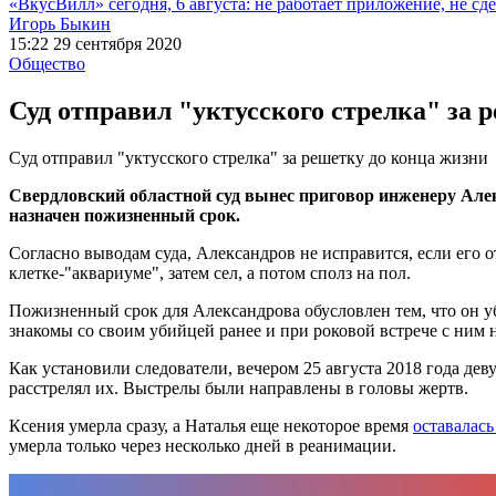
«ВкусВилл» сегодня, 6 августа: не работает приложение, не сде
Игорь Быкин
15:22 29 сентября 2020
Общество
Суд отправил "уктусского стрелка" за 
Суд отправил "уктусского стрелка" за решетку до конца жизни
Свердловский областной суд вынес приговор инженеру Алекс
назначен пожизненный срок.
Согласно выводам суда, Александров не исправится, если его 
клетке-"аквариуме", затем сел, а потом сполз на пол.
Пожизненный срок для Александрова обусловлен тем, что он у
знакомы со своим убийцей ранее и при роковой встрече с ним н
Как установили следователи, вечером 25 августа 2018 года де
расстрелял их. Выстрелы были направлены в головы жертв.
Ксения умерла сразу, а Наталья еще некоторое время
оставалась
умерла только через несколько дней в реанимации.