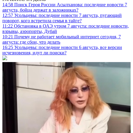
14:58
Поиск Героя России Асылханова: последние новости 7
августа, бойца держат в заложниках?
12:57
Усольцевы: последние новости 7 августа, пугающий
поворот, кого встретила семья в тайге?
11:22
Обстановка в ОАЭ утром 7 августа: последние новости,
взрывы, аэропорты, Дубай
10:21
Почему не работает мобильный интернет сегодня, 7
августа: где сбои, что делать
16:25
Усольцевы: последние новости 6 августа, все версии
исчезновения, идут ли поиски?