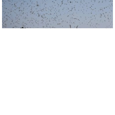
Небо почернело. Тучи саранчи накрыли российский регион
РЕКЛАМА • ООО «ДРУЖБА» ИНН 9704146411