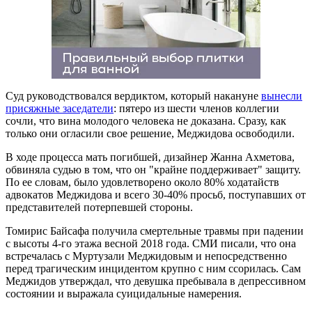
Суд руководствовался вердиктом, который накануне
вынесли
присяжные заседатели
: пятеро из шести членов коллегии
сочли, что вина молодого человека не доказана. Сразу, как
только они огласили свое решение, Меджидова освободили.
В ходе процесса мать погибшей, дизайнер Жанна Ахметова,
обвиняла судью в том, что он "крайне поддерживает" защиту.
По ее словам, было удовлетворено около 80% ходатайств
адвокатов Меджидова и всего 30-40% просьб, поступавших от
представителей потерпевшей стороны.
Томирис Байсафа получила смертельные травмы при падении
с высоты 4-го этажа весной 2018 года. СМИ писали, что она
встречалась с Муртузали Меджидовым и непосредственно
перед трагическим инцидентом крупно с ним ссорилась. Сам
Меджидов утверждал, что девушка пребывала в депрессивном
состоянии и выражала суицидальные намерения.