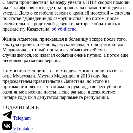
С места происшествия Байсафу увезли в НИИ скорой помощи
им. Склифосовского, где она пролежала в коме три недели и
умерла. Дело о ее гибели завели с крайней неохотой -- сначала
по статье "Доведение до самоубийства", но потом, после
вмешательства родителей девушки, которые обратились к
президенту Казахстана,
об убийстве
.
Жанна Ахметова, приехавшая в больницу вскоре после того,
как туда привезли ее дочь, рассказывала, что встретила там
Меджидова, который попытался объяснить ей суть
случившегося, но излагал события очень путано, а потом еще
несколько раз менял версии.
По мнению женщины, на исход дела могли повлиять связи
отца Муртузали. Мухтар Меджидов в 2013 году был
председателем правительства Дагестана, до этого на
протяжении шести лет занимал в руководстве республики
различные высокие посты, а еще раньше, в девяностых,
четыре года был депутатом парламента республики.
ПОДЕЛИТЬСЯ В
Telegram
Vkontakte