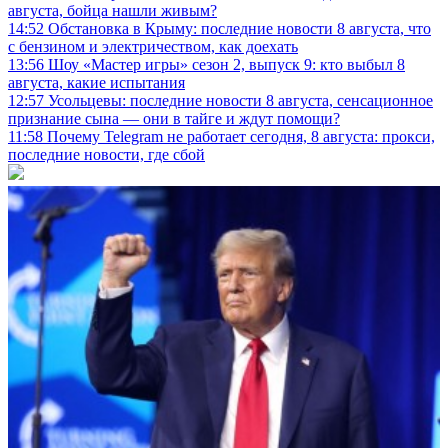
августа, бойца нашли живым?
14:52
Обстановка в Крыму: последние новости 8 августа, что
с бензином и электричеством, как доехать
13:56
Шоу «Мастер игры» сезон 2, выпуск 9: кто выбыл 8
августа, какие испытания
12:57
Усольцевы: последние новости 8 августа, сенсационное
признание сына — они в тайге и ждут помощи?
11:58
Почему Telegram не работает сегодня, 8 августа: прокси,
последние новости, где сбой