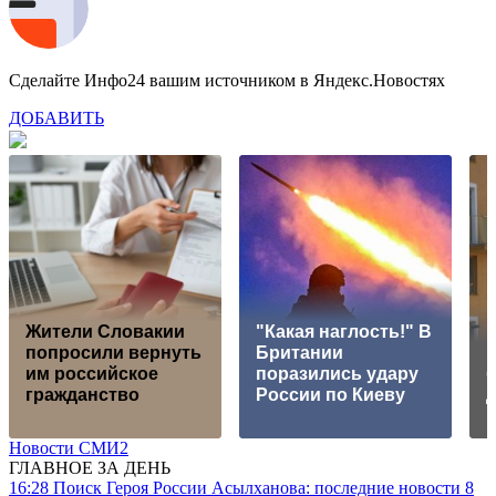
Сделайте Инфо24 вашим источником в Яндекс.Новостях
ДОБАВИТЬ
Жители Словакии
"Какая наглость!" В
попросили вернуть
Британии
им российское
поразились удару
б
гражданство
России по Киеву
Новости СМИ2
ГЛАВНОЕ ЗА ДЕНЬ
16:28
Поиск Героя России Асылханова: последние новости 8