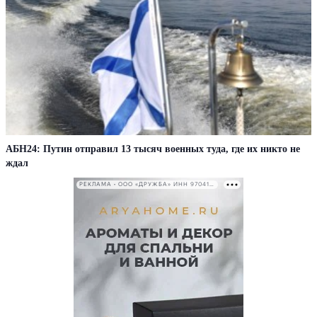
АБН24: Путин отправил 13 тысяч военных туда, где их никто не
ждал
РЕКЛАМА • ООО «ДРУЖБА» ИНН 9704146411