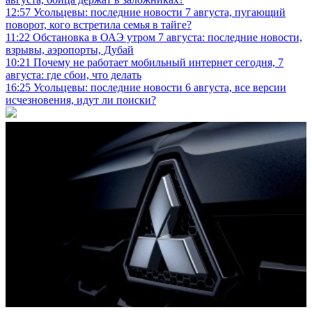
12:57
Усольцевы: последние новости 7 августа, пугающий
поворот, кого встретила семья в тайге?
11:22
Обстановка в ОАЭ утром 7 августа: последние новости,
взрывы, аэропорты, Дубай
10:21
Почему не работает мобильный интернет сегодня, 7
августа: где сбои, что делать
16:25
Усольцевы: последние новости 6 августа, все версии
исчезновения, идут ли поиски?