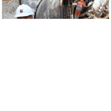
Строительство московского метро вышло на максимальный темп
РЕКЛАМА • ООО «ДРУЖБА» ИНН 9704146411