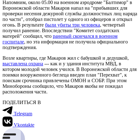
Напомним, около 05.00 на военном аэродроме "Балтимор" в
Воронежской области Макаров напал на "прибывших для
проверки несения дежурной службы должностных лиц наряда
по части", отобрал пистолет у одного из офицеров и открыл
огонь. В результате
были убиты три человека
, четвертый
получил ранение. Впоследствии "Комитет солдатских
матерей" сообщил, что
раненый скончался в военном
госпитале
, но эта информация не получила официального
подтверждения.
Возле квартиры, где Макаров жил с бабушкой и дедушкой,
выставлена охрана
--- как и у здания института МВД, в
котором молодой человек учился. В Воронежской области для
поимки вооруженного беглеца введен план "Перехват", к
поискам срочника привлечены ОМОН и СОБР. При этом
Минобороны сообщило, что Макаров якобы не покидал
расположения части.
ПОДЕЛИТЬСЯ В
Telegram
Vkontakte