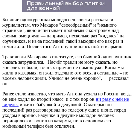
Бывшие однокурсники молодого человека рассказали
журналистам, что Макаров "своеобразный" и "немного
странный", явно испытывает проблемы с контролем над
своими эмоциями — например, несколько раз "кидался" на
соучеников, и из-за последней такой выходки его как раз и
отчислили. После этого Антону пришлось пойти в армию.
Травили ли Макарова в институте, его бывший одногруппник
сказать затруднился. "Насчёт травли не могу сказать, но
конфликты были, точных причин не помню уже. Когда мы
жили в казармах, он жил отдельно ото всех, а остальные – по
восемь человек жили. Учился не очень хорошо", — рассказал
он.
Ранее стало известно, что мать Антона уехала из России, когда
он еще ходил во второй класс, и с тех пор он
ни разу с ней не
виделся
и жил с бабушкой и дедушкой. С матерью он
последний раз разговаривал по телефону еще в июне, перед
уходом в армию. Бабушке и дедушке молодой человек
периодически звонил из казармы, но в основном его
мобильный телефон был отключен.