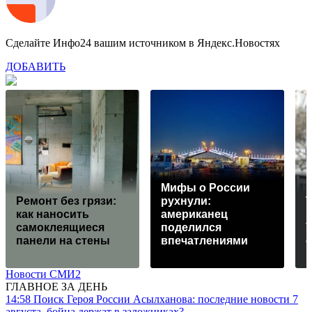
Сделайте Инфо24 вашим источником в Яндекс.Новостях
ДОБАВИТЬ
Мифы о России
Ремонт без грязи:
рухнули:
как наносить
американец
самоклеящиеся
поделился
У
панели на стены
впечатлениями
Новости СМИ2
ГЛАВНОЕ ЗА ДЕНЬ
14:58
Поиск Героя России Асылханова: последние новости 7
августа, бойца держат в заложниках?