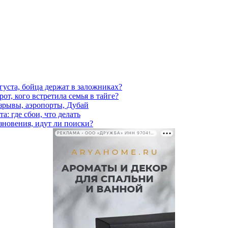
густа, бойца держат в заложниках?
от, кого встретила семья в тайге?
взрывы, аэропорты, Дубай
а: где сбои, что делать
езновения, идут ли поиски?
РЕКЛАМА • ООО «ДРУЖБА» ИНН 9704146411