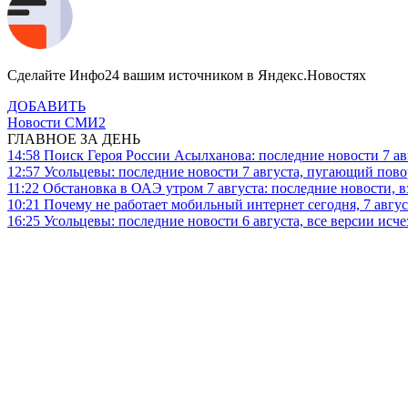
Сделайте Инфо24 вашим источником в Яндекс.Новостях
ДОБАВИТЬ
Новости СМИ2
ГЛАВНОЕ ЗА ДЕНЬ
14:58
Поиск Героя России Асылханова: последние новости 7 ав
12:57
Усольцевы: последние новости 7 августа, пугающий повор
11:22
Обстановка в ОАЭ утром 7 августа: последние новости, 
10:21
Почему не работает мобильный интернет сегодня, 7 август
16:25
Усольцевы: последние новости 6 августа, все версии исч