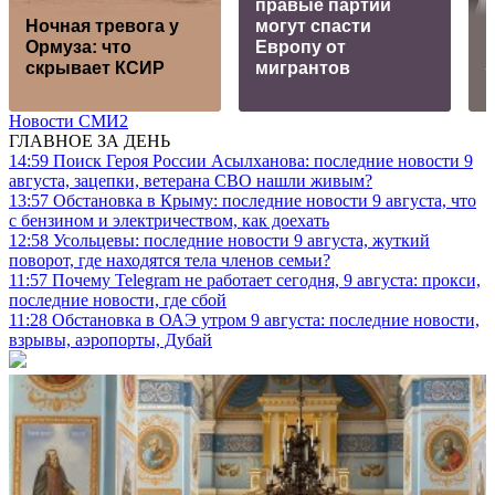
правые партии
Ночная тревога у
могут спасти
Ормуза: что
Европу от
в
скрывает КСИР
мигрантов
Новости СМИ2
ГЛАВНОЕ ЗА ДЕНЬ
14:59
Поиск Героя России Асылханова: последние новости 9
августа, зацепки, ветерана СВО нашли живым?
13:57
Обстановка в Крыму: последние новости 9 августа, что
с бензином и электричеством, как доехать
12:58
Усольцевы: последние новости 9 августа, жуткий
поворот, где находятся тела членов семьи?
11:57
Почему Telegram не работает сегодня, 9 августа: прокси,
последние новости, где сбой
11:28
Обстановка в ОАЭ утром 9 августа: последние новости,
взрывы, аэропорты, Дубай