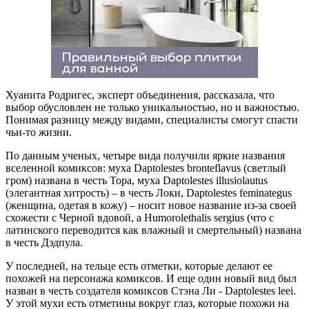
Хуанита Родригес, эксперт объединения, рассказала, что
выбор обусловлен не только уникальностью, но и важностью.
Понимая разницу между видами, специалисты смогут спасти
чьи-то жизни.
По данным ученых, четыре вида получили яркие названия
вселенной комиксов: муха Daptolestes bronteflavus (светлый
гром) названа в честь Тора, муха Daptolestes illusiolautus
(элегантная хитрость) – в честь Локи, Daptolestes feminategus
(женщина, одетая в кожу) – носит новое название из-за своей
схожести с Черной вдовой, а Humorolethalis sergius (что с
латинского переводится как влажный и смертельный) названа
в честь Дэдпула.
У последней, на тельце есть отметки, которые делают ее
похожей на персонажа комиксов. И еще один новый вид был
назван в честь создателя комиксов Стэна Ли - Daptolestes leei.
У этой мухи есть отметины вокруг глаз, которые похожи на