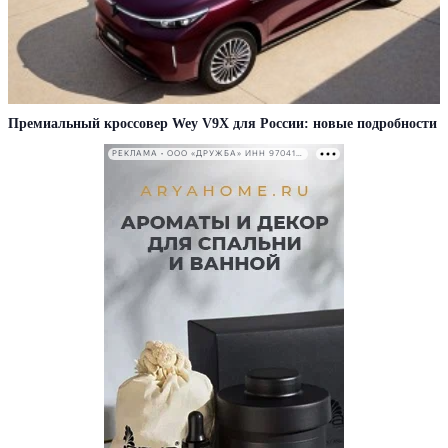
Премиальный кроссовер Wey V9X для России: новые подробности
РЕКЛАМА • ООО «ДРУЖБА» ИНН 9704146411