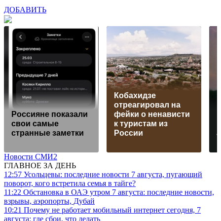
ДОБАВИТЬ
Кобахидзе
отреагировал на
Россияне показали
фейки о ненависти
свои самые
к туристам из
странные заметки
России
Новости СМИ2
ГЛАВНОЕ ЗА ДЕНЬ
12:57
Усольцевы: последние новости 7 августа, пугающий
поворот, кого встретила семья в тайге?
11:22
Обстановка в ОАЭ утром 7 августа: последние новости,
взрывы, аэропорты, Дубай
10:21
Почему не работает мобильный интернет сегодня, 7
августа: где сбои, что делать