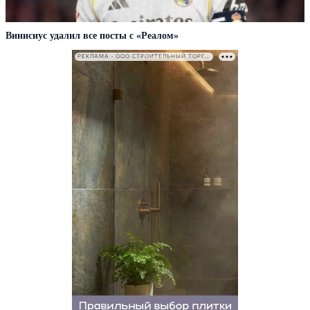
Винисиус удалил все посты с «Реалом»
РЕКЛАМА • ООО СТРОИТЕЛЬНЫЙ ТОРГОВЫЙ ДОМ «ПЕТРОВИЧ». ИНН: 7802348846