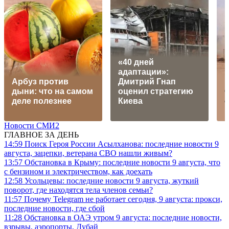
«40 дней
адаптации»:
Арбуз против
Дмитрий Гнап
Н
дыни: что на самом
оценил стратегию
О
деле полезнее
Киева
Новости СМИ2
ГЛАВНОЕ ЗА ДЕНЬ
14:59
Поиск Героя России Асылханова: последние новости 9
августа, зацепки, ветерана СВО нашли живым?
13:57
Обстановка в Крыму: последние новости 9 августа, что
с бензином и электричеством, как доехать
12:58
Усольцевы: последние новости 9 августа, жуткий
поворот, где находятся тела членов семьи?
11:57
Почему Telegram не работает сегодня, 9 августа: прокси,
последние новости, где сбой
11:28
Обстановка в ОАЭ утром 9 августа: последние новости,
взрывы, аэропорты, Дубай