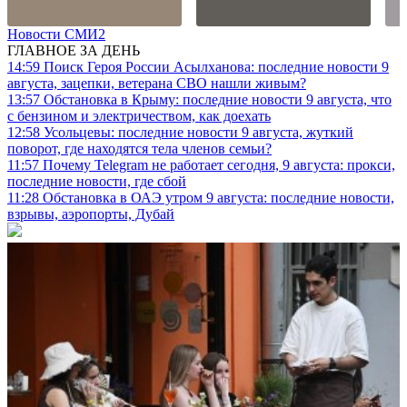
Новости СМИ2
ГЛАВНОЕ ЗА ДЕНЬ
14:59
Поиск Героя России Асылханова: последние новости 9
августа, зацепки, ветерана СВО нашли живым?
13:57
Обстановка в Крыму: последние новости 9 августа, что
с бензином и электричеством, как доехать
12:58
Усольцевы: последние новости 9 августа, жуткий
поворот, где находятся тела членов семьи?
11:57
Почему Telegram не работает сегодня, 9 августа: прокси,
последние новости, где сбой
11:28
Обстановка в ОАЭ утром 9 августа: последние новости,
взрывы, аэропорты, Дубай