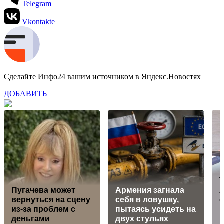
Telegram
Vkontakte
Сделайте Инфо24 вашим источником в Яндекс.Новостях
ДОБАВИТЬ
Т
Пугачева может
Армения загнала
Х
вернуться на сцену
себя в ловушку,
из-за проблем с
пытаясь усидеть на
деньгами
двух стульях
н