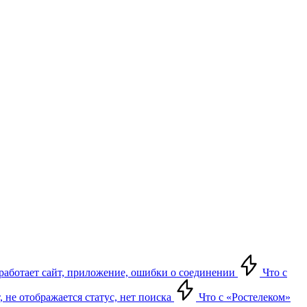
е работает сайт, приложение, ошибки о соединении
Что с
т, не отображается статус, нет поиска
Что с «Ростелеком»