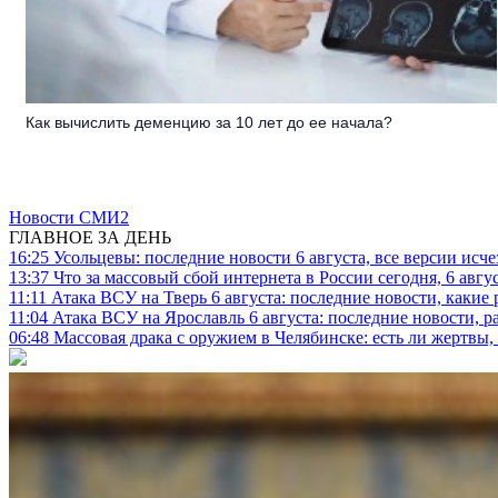
Как вычислить деменцию за 10 лет до ее начала?
Новости СМИ2
ГЛАВНОЕ ЗА ДЕНЬ
16:25
Усольцевы: последние новости 6 августа, все версии исч
13:37
Что за массовый сбой интернета в России сегодня, 6 авгу
11:11
Атака ВСУ на Тверь 6 августа: последние новости, какие р
11:04
Атака ВСУ на Ярославль 6 августа: последние новости, р
06:48
Массовая драка с оружием в Челябинске: есть ли жертвы