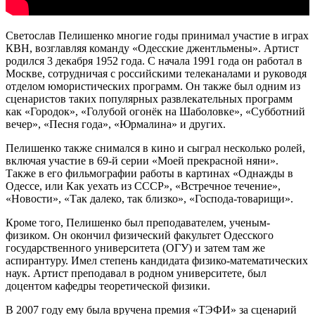
Светослав Пелишенко многие годы принимал участие в играх
КВН, возглавляя команду «Одесские джентльмены». Артист
родился 3 декабря 1952 года. С начала 1991 года он работал в
Москве, сотрудничая с российскими телеканалами и руководя
отделом юмористических программ. Он также был одним из
сценаристов таких популярных развлекательных программ
как «Городок», «Голубой огонёк на Шаболовке», «Субботний
вечер», «Песня года», «Юрмалина» и других.
Пелишенко также снимался в кино и сыграл несколько ролей,
включая участие в 69-й серии «Моей прекрасной няни».
Также в его фильмографии работы в картинах «Однажды в
Одессе, или Как уехать из СССР», «Встречное течение»,
«Новости», «Так далеко, так близко», «Господа-товарищи».
Кроме того, Пелишенко был преподавателем, ученым-
физиком. Он окончил физический факультет Одесского
государственного университета (ОГУ) и затем там же
аспирантуру. Имел степень кандидата физико-математических
наук. Артист преподавал в родном университете, был
доцентом кафедры теоретической физики.
В 2007 году ему была вручена премия «ТЭФИ» за сценарий