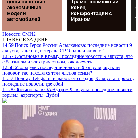
цены на новые
Трамп: возможный
экономичные
конец
о
модели
конфронтации с
автомобилей
Ираном
Новости СМИ2
ГЛАВНОЕ ЗА ДЕНЬ
14:59
Поиск Героя России Асылханова: последние новости 9
августа, зацепки, ветерана СВО нашли живым?
13:57
Обстановка в Крыму: последние новости 9 августа, что
с бензином и электричеством, как доехать
12:58
Усольцевы: последние новости 9 августа, жуткий
поворот, где находятся тела членов семьи?
11:57
Почему Telegram не работает сегодня, 9 августа: прокси,
последние новости, где сбой
11:28
Обстановка в ОАЭ утром 9 августа: последние новости,
взрывы, аэропорты, Дубай