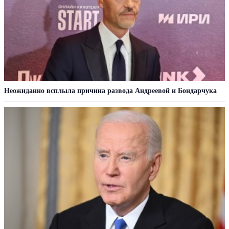
Неожиданно всплыла причина развода Андреевой и Бондарчука