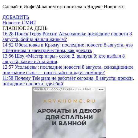
Сделайте Инфо24 вашим источником в Яндекс.Новостях
ДОБАВИТЬ
Новости СМИ2
ГЛАВНОЕ ЗА ДЕНЬ
16:28
Поиск Героя России Асылханова: последние новости 8
августа, бойца нашли живым?
14:52
Обстановка в Крыму: последние новости 8 августа, что
с бензином и электричеством, как доехать
13:56
Шоу «Мастер игры» сезон 2, выпуск 9: кто выбыл 8
августа, какие испытания
12:57
Усольцевы: последние новости 8 августа, сенсационное
признание сына — они в тайге и ждут помощи?
11:58
Почему Telegram не работает сегодня, 8 августа: прокси,
последние новости, где сбой
РЕКЛАМА • ООО «ДРУЖБА» ИНН 9704146411