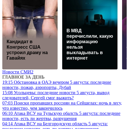
В МВД
перечислили, какую
Кандидат в
информацию
Конгресс США
нельзя
устроил драму на
выкладывать в
Гавайях
интернет
Новости СМИ2
ГЛАВНОЕ ЗА ДЕНЬ
19:15
Обстановка в ОАЭ вечером 5 августа: последние
новости, пожар, аэропорты, Дубай
15:08
Усольцевы: последние новости 5 августа, вывод
следователей, Сергей смог выжить?
07:03
Поиски пропавших россиян на Сейшелах: ночь в лесу,
что известно, чем закончилось
06:10
Атака ВСУ на Тульскую обалсть 5 августа: последние
новости, есть ли жертвы, разрушения
04:14
Атака ВСУ на Белгородскую область 5 августа:
последние новости, есть ли жертвы, разрушения