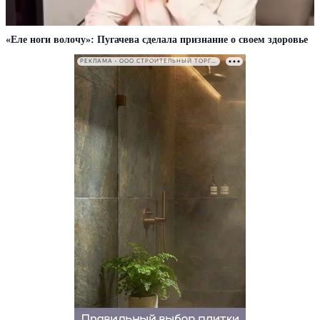
«Еле ноги волочу»: Пугачева сделала признание о своем здоровье
РЕКЛАМА • ООО СТРОИТЕЛЬНЫЙ ТОРГОВЫЙ ДОМ «ПЕТРОВИЧ». ИНН: 7802348846