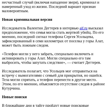
несчастный случай (включая нападение зверя), криминал и
намеренный уход из жизни. Последний вариант признан
маловероятным.
Новая криминальная версия
Исследователь Валентин Дегтерев в интервью
aif
.
ru
высказал
предположение, что семья могла стать жертвой убийц. По его
мнению, последний сигнал телефона Сергея Усольцева,
зафиксированный в семи километрах от поселка у горы Алат,
может быть ложным следом.
«Телефон могли у него забрать, специально включить и
активировать у горы Алат. Могли специально его там
выбросить, чтобы запутать следствие», — считает Дегтерев.
Исследователь полагает, что Усольцев мог отправиться на
встречу с вымогателями с семьей для прикрытия, но ошибся.
Тела могли спрятать, а телефон перенести в другое место.
Этим, по его мнению, объясняется отсутствие следов в районе
Кутурчина.
Новые поиски
В ближайшие дни в тайге пройдут новые поисковые