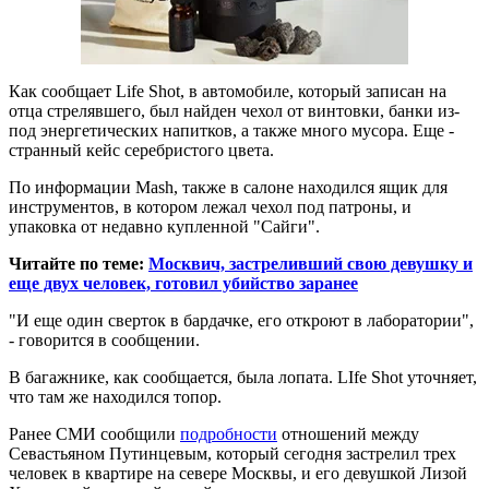
Как сообщает Life Shot, в автомобиле, который записан на
отца стрелявшего, был найден чехол от винтовки, банки из-
под энергетических напитков, а также много мусора. Еще -
странный кейс серебристого цвета.
По информации Mash, также в салоне находился ящик для
инструментов, в котором лежал чехол под патроны, и
упаковка от недавно купленной "Сайги".
Читайте по теме:
Москвич, застреливший свою девушку и
еще двух человек, готовил убийство заранее
"И еще один сверток в бардачке, его откроют в лаборатории",
- говорится в сообщении.
В багажнике, как сообщается, была лопата. LIfe Shot уточняет,
что там же находился топор.
Ранее СМИ сообщили
подробности
отношений между
Севастьяном Путинцевым, который сегодня застрелил трех
человек в квартире на севере Москвы, и его девушкой Лизой