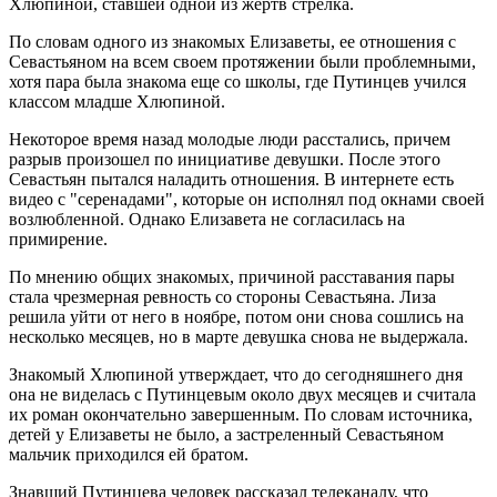
Хлюпиной, ставшей одной из жертв стрелка.
По словам одного из знакомых Елизаветы, ее отношения с
Севастьяном на всем своем протяжении были проблемными,
хотя пара была знакома еще со школы, где Путинцев учился
классом младше Хлюпиной.
Некоторое время назад молодые люди расстались, причем
разрыв произошел по инициативе девушки. После этого
Севастьян пытался наладить отношения. В интернете есть
видео с "серенадами", которые он исполнял под окнами своей
возлюбленной. Однако Елизавета не согласилась на
примирение.
По мнению общих знакомых, причиной расставания пары
стала чрезмерная ревность со стороны Севастьяна. Лиза
решила уйти от него в ноябре, потом они снова сошлись на
несколько месяцев, но в марте девушка снова не выдержала.
Знакомый Хлюпиной утверждает, что до сегодняшнего дня
она не виделась с Путинцевым около двух месяцев и считала
их роман окончательно завершенным. По словам источника,
детей у Елизаветы не было, а застреленный Севастьяном
мальчик приходился ей братом.
Знавший Путинцева человек рассказал телеканалу, что