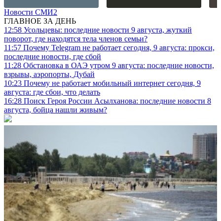
Новости СМИ2
ГЛАВНОЕ ЗА ДЕНЬ
12:58
Усольцевы: последние новости 9 августа, жуткий
поворот, где находятся тела членов семьи?
11:57
Почему Telegram не работает сегодня, 9 августа: прокси,
последние новости, где сбой
11:28
Обстановка в ОАЭ утром 9 августа: последние новости,
взрывы, аэропорты, Дубай
10:23
Почему не работает мобильный интернет сегодня, 9
августа: где сбои, что делать
16:28
Поиск Героя России Асылханова: последние новости 8
августа, бойца нашли живым?