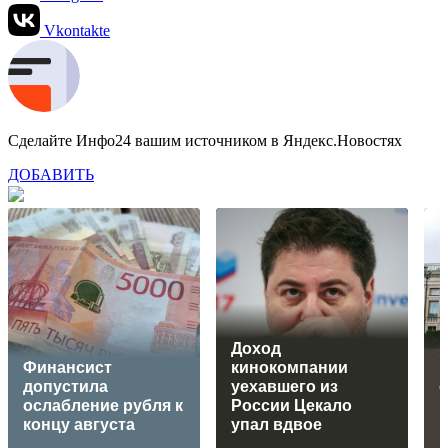
Vkontakte
Сделайте Инфо24 вашим источником в Яндекс.Новостях
ДОБАВИТЬ
Доход
Финансист
кинокомпании
допустила
уехавшего из
о
ослабление рубля к
России Цекало
концу августа
упал вдвое