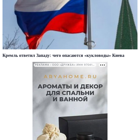
Кремль ответил Западу: чего опасаются «кукловоды» Киева
РЕКЛАМА • ООО «ДРУЖБА» ИНН 9704146411