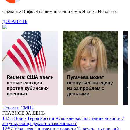
Сделайте Инфо24 вашим источником в Яндекс.Новостях
ДОБАВИТЬ
Reuters: США ввели
Пугачева может
новые санкции
вернуться на сцену
против кубинских
из-за проблем с
военных
деньгами
Новости СМИ2
ГЛАВНОЕ ЗА ДЕНЬ
14:58
Поиск Героя России Асылханова: последние новости 7
августа, бойца держат в заложниках?
12:57
Усольцевы: последние новости 7 августа, пугающий