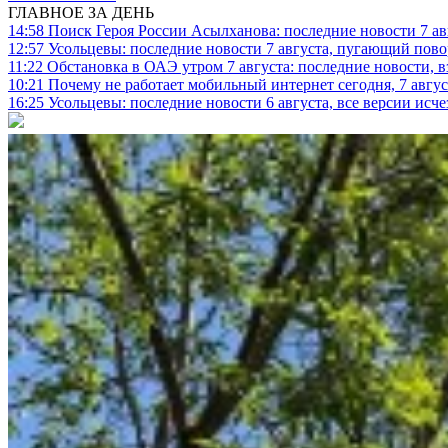
ГЛАВНОЕ ЗА ДЕНЬ
14:58
Поиск Героя России Асылханова: последние новости 7 ав
12:57
Усольцевы: последние новости 7 августа, пугающий повор
11:22
Обстановка в ОАЭ утром 7 августа: последние новости, 
10:21
Почему не работает мобильный интернет сегодня, 7 август
16:25
Усольцевы: последние новости 6 августа, все версии исч