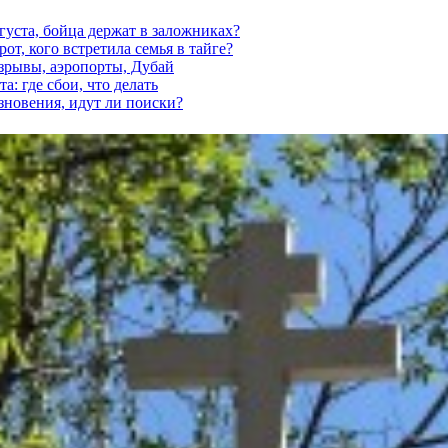
густа, бойца держат в заложниках?
от, кого встретила семья в тайге?
взрывы, аэропорты, Дубай
а: где сбои, что делать
езновения, идут ли поиски?