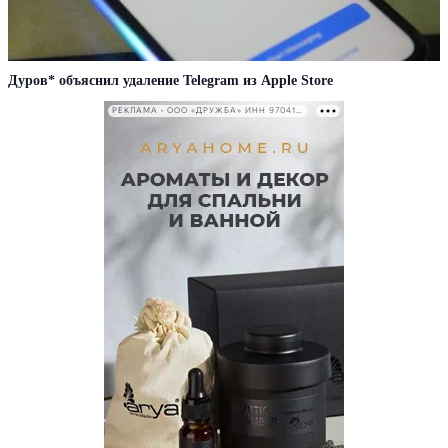
Дуров* объяснил удаление Telegram из Apple Store
РЕКЛАМА • ООО «ДРУЖБА» ИНН 9704146411