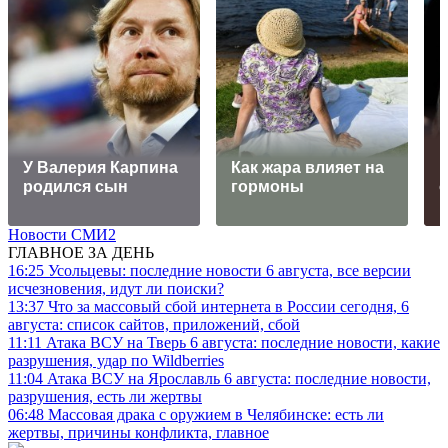
У Валерия Карпина
Как жара влияет на
родился сын
гормоны
Новости СМИ2
ГЛАВНОЕ ЗА ДЕНЬ
16:25
Усольцевы: последние новости 6 августа, все версии
исчезновения, идут ли поиски?
13:37
Что за массовый сбой интернета в России сегодня, 6
августа: список сайтов, приложений, сбой
11:11
Атака ВСУ на Тверь 6 августа: последние новости, какие
разрушения, удар по Wildberries
11:04
Атака ВСУ на Ярославль 6 августа: последние новости,
разрушения, есть ли жертвы
06:48
Массовая драка с оружием в Челябинске: есть ли
жертвы, причины конфликта, главное