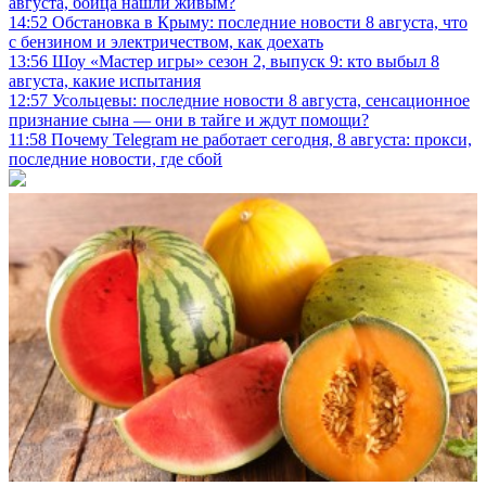
августа, бойца нашли живым?
14:52
Обстановка в Крыму: последние новости 8 августа, что
с бензином и электричеством, как доехать
13:56
Шоу «Мастер игры» сезон 2, выпуск 9: кто выбыл 8
августа, какие испытания
12:57
Усольцевы: последние новости 8 августа, сенсационное
признание сына — они в тайге и ждут помощи?
11:58
Почему Telegram не работает сегодня, 8 августа: прокси,
последние новости, где сбой