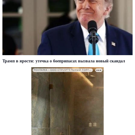
Трамп в ярости: утечка о боеприпасах вызвала новый скандал
РЕКЛАМА • ООО СТРОИТЕЛЬНЫЙ ТОРГОВЫЙ ДОМ «ПЕТРОВИЧ». ИНН: 7802348846