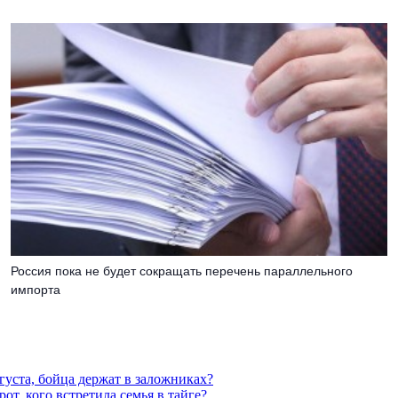
Россия пока не будет сокращать перечень параллельного
импорта
густа, бойца держат в заложниках?
от, кого встретила семья в тайге?