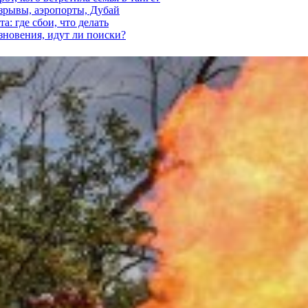
взрывы, аэропорты, Дубай
а: где сбои, что делать
езновения, идут ли поиски?