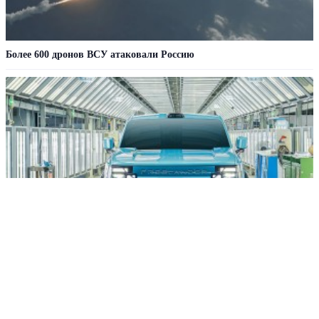
Более 600 дронов ВСУ атаковали Россию
Новый Freelander 8 уже на конвейере: чем удивит кроссовер?
РЕКЛАМА • ООО СТРОИТЕЛЬНЫЙ ТОРГОВЫЙ ДОМ «ПЕТРОВИЧ». ИНН: 7802348846