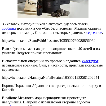
35 человек, находившихся в автобусе, удалось спасти,
сообщил
источник в службах безопасности. Медики оказали
им первую помощь. Состояние некоторых раненых
серьезное
.
https://twitter.com/StandWithUs/status/1055520769088856064
В автобусе в момент аварии находились около 40 детей и их
учителя. Ведутся поиски пропавших.
В спасательной операции по просьбе иорданцев
участвуют
израильские военные. Они, в частности, прислали поисковые
вертолеты.
https://twitter.com/HananyaNaftali/status/1055521222581202944
Король Иордании Абдалла из-за трагедии отменил поездку в
Бахрейн.
В районе Мертвого моря периодически происходят
наводнения. В апреле с израильской стороны водоема