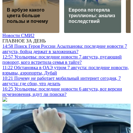
В арбузе какого
Европа потеряла
цвета больше
триллионы: анализ
пользы и почему
последствий
Новости СМИ2
ГЛАВНОЕ ЗА ДЕНЬ
14:58
Поиск Героя России Асылханова: последние новости 7
августа, бойца держат в заложниках?
12:57
Усольцевы: последние новости 7 августа, пугающий
поворот, кого встретила семья в тайге?
11:22
Обстановка в ОАЭ утром 7 августа: последние новости,
взрывы, аэропорты, Дубай
10:21
Почему не работает мобильный интернет сегодня, 7
августа: где сбои, что делать
16:25
Усольцевы: последние новости 6 августа, все версии
исчезновения, идут ли поиски?