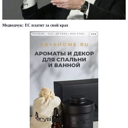
Медведчук: ЕС платит за свой крах
РЕКЛАМА • ООО «ДРУЖБА» ИНН 9704146411