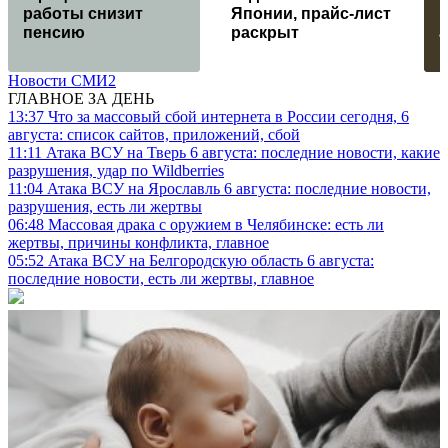
работы снизит
Японии, прайс-лист
пенсию
раскрыт
а
Новости СМИ2
ГЛАВНОЕ ЗА ДЕНЬ
13:37
Что за массовый сбой интернета в России сегодня, 6
августа: список сайтов, приложений, сбой
11:11
Атака ВСУ на Тверь 6 августа: последние новости, какие
разрушения, удар по Wildberries
11:04
Атака ВСУ на Ярославль 6 августа: последние новости,
разрушения, есть ли жертвы
06:48
Массовая драка с оружием в Челябинске: есть ли
жертвы, причины конфликта, главное
05:52
Атака ВСУ на Белгородскую область 6 августа:
последние новости, есть ли жертвы, главное