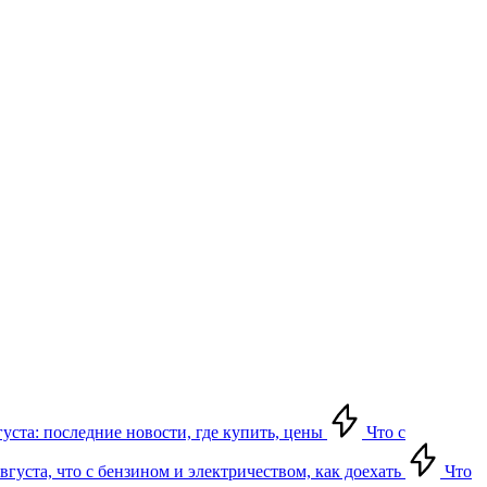
густа: последние новости, где купить, цены
Что с
густа, что с бензином и электричеством, как доехать
Что