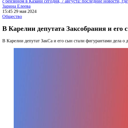
с бензином в Казани сегодня, 7 августа: последние новости, гд
Зарина Елеева
15:45 29 мая 2024
Общество
В Карелии депутата Заксобрания и его 
В Карелии депутат ЗакСа и его сын стали фигурантами дела о 