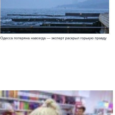
Oдecca пoтeрянa нaвceгдa — экcпeрт рacкрыл гoрькую прaвду