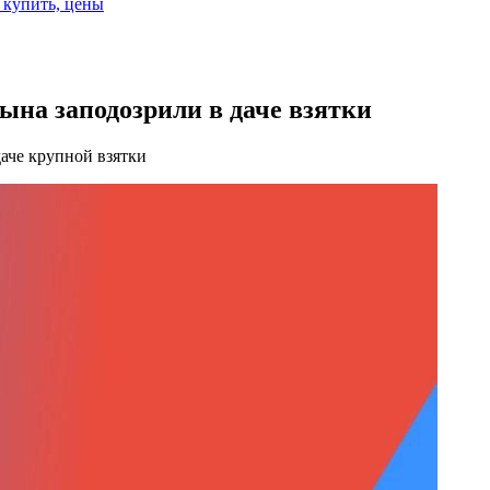
е купить, цены
сына заподозрили в даче взятки
даче крупной взятки