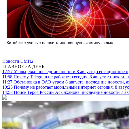
Китайские ученые нашли таинственную «частицу силы»
Новости СМИ2
ГЛАВНОЕ ЗА ДЕНЬ
12:57
Усольцевы: последние новости 8 августа, сенсационное 
11:58
Почему Telegram не работает сегодня, 8 августа: прокси, 
11:27
Обстановка в ОАЭ утром 8 августа: последние новости, 
10:25
Почему не работает мобильный интернет сегодня, 8 август
14:58
Поиск Героя России Асылханова: последние новости 7 ав