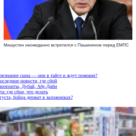
Мишустин неожиданно встретился с Пашиняном перед ЕМПС
признание сына — они в тайге и ждут помощи?
последние новости, где сбой
аэропорты, Дубай, Абу-Даби
а: где сбои, что делать
густа, бойца держат в заложниках?