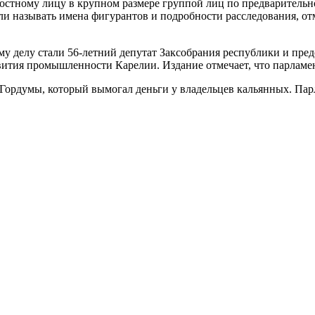
тному лицу в крупном размере группой лиц по предварительном
али называть имена фигурантов и подробности расследования, от
му делу стали 56-летний депутат Заксобрания республики и пре
звития промышленности Карелии. Издание отмечает, что парламе
 Гордумы, который вымогал деньги у владельцев кальянных. Па