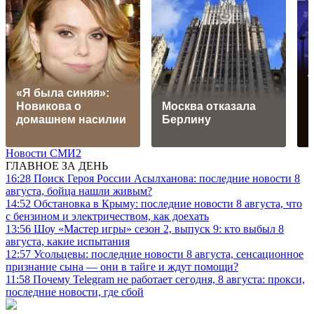
«Я была синяя»:
Новикова о
Москва отказала
домашнем насилии
Берлину
Новости СМИ2
ГЛАВНОЕ ЗА ДЕНЬ
16:28
Поиск Героя России Асылханова: последние новости 8
августа, бойца нашли живым?
14:52
Обстановка в Крыму: последние новости 8 августа, что
с бензином и электричеством, как доехать
13:56
Шоу «Мастер игры» сезон 2, выпуск 9: кто выбыл 8
августа, какие испытания
12:57
Усольцевы: последние новости 8 августа, сенсационное
признание сына — они в тайге и ждут помощи?
11:58
Почему Telegram не работает сегодня, 8 августа: прокси,
последние новости, где сбой