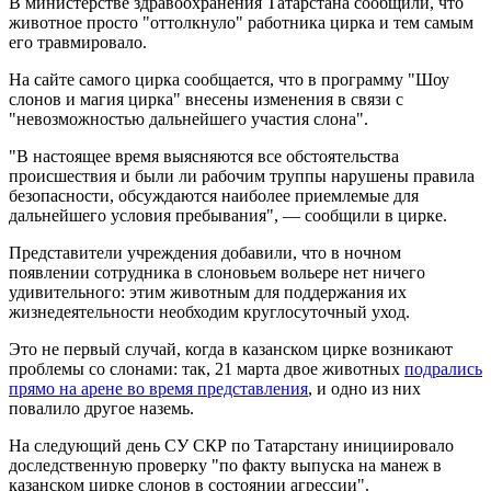
В министерстве здравоохранения Татарстана сообщили, что
животное просто "оттолкнуло" работника цирка и тем самым
его травмировало.
На сайте самого цирка сообщается, что в программу "Шоу
слонов и магия цирка" внесены изменения в связи с
"невозможностью дальнейшего участия слона".
"В настоящее время выясняются все обстоятельства
происшествия и были ли рабочим труппы нарушены правила
безопасности, обсуждаются наиболее приемлемые для
дальнейшего условия пребывания", — сообщили в цирке.
Представители учреждения добавили, что в ночном
появлении сотрудника в слоновьем вольере нет ничего
удивительного: этим животным для поддержания их
жизнедеятельности необходим круглосуточный уход.
Это не первый случай, когда в казанском цирке возникают
проблемы со слонами: так, 21 марта двое животных
подрались
прямо на арене во время представления
, и одно из них
повалило другое наземь.
На следующий день СУ СКР по Татарстану инициировало
доследственную проверку "по факту выпуска на манеж в
казанском цирке слонов в состоянии агрессии".