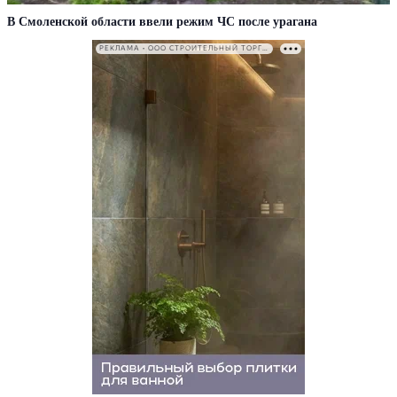
В Смоленской области ввели режим ЧС после урагана
РЕКЛАМА • ООО СТРОИТЕЛЬНЫЙ ТОРГОВЫЙ ДОМ «ПЕТРОВИЧ». ИНН: 7802348846