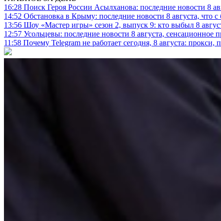
16:28
Поиск Героя России Асылханова: последние новости 8 а
14:52
Обстановка в Крыму: последние новости 8 августа, что с
13:56
Шоу «Мастер игры» сезон 2, выпуск 9: кто выбыл 8 авгус
12:57
Усольцевы: последние новости 8 августа, сенсационное 
11:58
Почему Telegram не работает сегодня, 8 августа: прокси, 