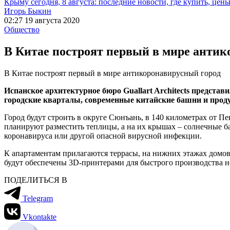
Крыму сегодня, 8 августа: последние новости, где купить, цен
Игорь Быкин
02:27 19 августа 2020
Общество
В Китае построят первый в мире антик
В Китае построят первый в мире антикоронавирусный город
Испанское архитектурное бюро Guallart Architects предста
городские кварталы, современные китайские башни и про
Город будут строить в округе Сюнъань, в 140 километрах от П
планируют разместить теплицы, а на их крышах – солнечные ба
коронавируса или другой опасной вирусной инфекции.
К апартаментам прилагаются террасы, на нижних этажах домов 
будут обеспечены 3D-принтерами для быстрого производства 
ПОДЕЛИТЬСЯ В
Telegram
Vkontakte