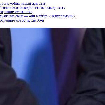
вгуста, бойца нашли живым?
 бензином и электричеством, как доехать
та, какие испытания
признание сына — они в тайге и ждут помощи?
последние новости, где сбой