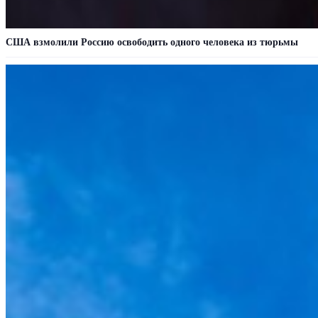
США взмолили Россию освободить одного человека из тюрьмы