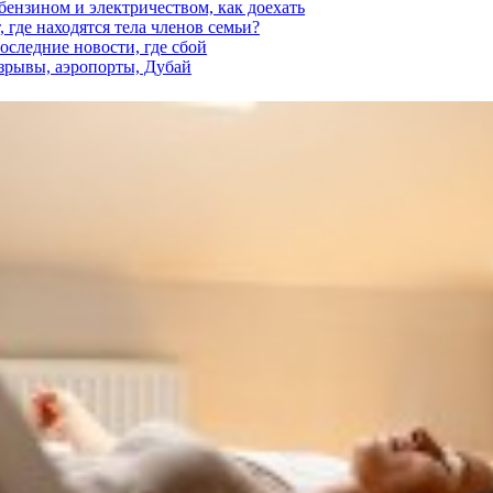
 бензином и электричеством, как доехать
 где находятся тела членов семьи?
последние новости, где сбой
взрывы, аэропорты, Дубай