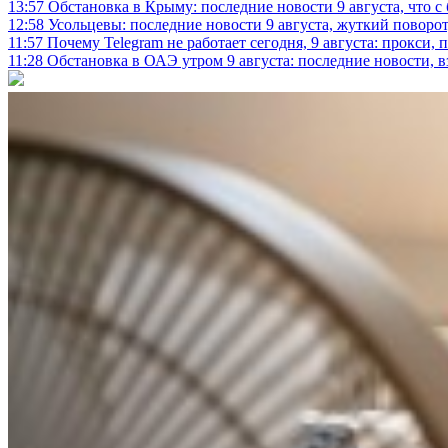
13:57
Обстановка в Крыму: последние новости 9 августа, что с
12:58
Усольцевы: последние новости 9 августа, жуткий поворот,
11:57
Почему Telegram не работает сегодня, 9 августа: прокси, 
11:28
Обстановка в ОАЭ утром 9 августа: последние новости, 