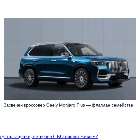
Засвечен кроссовер Geely Monjaro Plus — флагман семейства
вгуста, зацепки, ветерана СВО нашли живым?