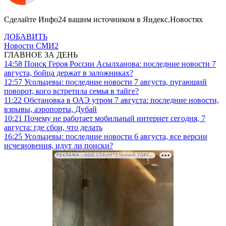
Сделайте Инфо24 вашим источником в Яндекс.Новостях
ДОБАВИТЬ
Новости СМИ2
ГЛАВНОЕ ЗА ДЕНЬ
14:58
Поиск Героя России Асылханова: последние новости 7
августа, бойца держат в заложниках?
12:57
Усольцевы: последние новости 7 августа, пугающий
поворот, кого встретила семья в тайге?
11:22
Обстановка в ОАЭ утром 7 августа: последние новости,
взрывы, аэропорты, Дубай
10:21
Почему не работает мобильный интернет сегодня, 7
августа: где сбои, что делать
16:25
Усольцевы: последние новости 6 августа, все версии
исчезновения, идут ли поиски?
РЕКЛАМА • ООО СТРОИТЕЛЬНЫЙ ТОРГОВЫЙ ДОМ «ПЕТРОВИЧ». ИНН: 7802348846