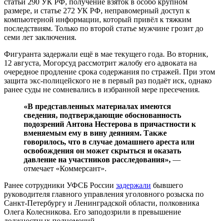
статьи 290 УК РФ, получение взяток в особо крупном
размере, и статье 272 УК РФ, неправомерный доступ к
компьютерной информации, который привёл к тяжким
последствиям. Только по второй статье мужчине грозит до
семи лет заключения.
Фигуранта задержали ещё в мае текущего года. Во вторник,
12 августа, Могорсуд рассмотрит жалобу его адвоката на
очередное продление срока содержания по стражей. При этом
защита экс-полицейского не в первый раз подаёт иск, однако
ранее суды не сомневались в избранной мере пресечения.
«В представленных материалах имеются
сведения, подтверждающие обоснованность
подозрений Антона Нестерова в причастности к
вменяемым ему в вину деяниям. Также
говорилось, что в случае домашнего ареста или
освобождения он может скрыться и оказать
давление на участников расследования»,
—
отмечает «Коммерсант».
Ранее сотрудники УФСБ России
задержали
бывшего
руководителя главного управления уголовного розыска по
Санкт-Петербургу и Ленинградской области, полковника
Олега Колесникова. Его заподозрили в превышение
должностных полномочий.