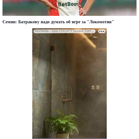
Семин: Батракову надо думать об игре за "Локомотив"
РЕКЛАМА • ООО СТРОИТЕЛЬНЫЙ ТОРГОВЫЙ ДОМ «ПЕТРОВИЧ». ИНН: 7802348846