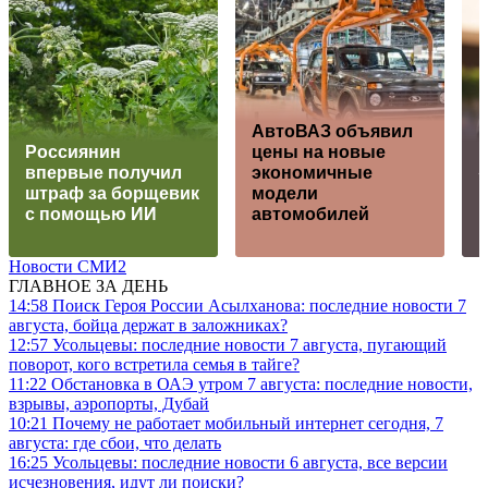
АвтоВАЗ объявил
Россиянин
цены на новые
впервые получил
экономичные
штраф за борщевик
модели
с помощью ИИ
автомобилей
Новости СМИ2
ГЛАВНОЕ ЗА ДЕНЬ
14:58
Поиск Героя России Асылханова: последние новости 7
августа, бойца держат в заложниках?
12:57
Усольцевы: последние новости 7 августа, пугающий
поворот, кого встретила семья в тайге?
11:22
Обстановка в ОАЭ утром 7 августа: последние новости,
взрывы, аэропорты, Дубай
10:21
Почему не работает мобильный интернет сегодня, 7
августа: где сбои, что делать
16:25
Усольцевы: последние новости 6 августа, все версии
исчезновения, идут ли поиски?