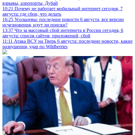
взрывы, аэропорты, Дубай
10:21
Почему не работает мобильный интернет сегодня, 7
августа: где сбои, что делать
16:25
Усольцевы: последние новости 6 августа, все версии
исчезновения, идут ли поиски?
13:37
Что за массовый сбой интернета в России сегодня, 6
августа: список сайтов, приложений, сбой
11:11
Атака ВСУ на Тверь 6 августа: последние новости, какие
разрушения, удар по Wildberries