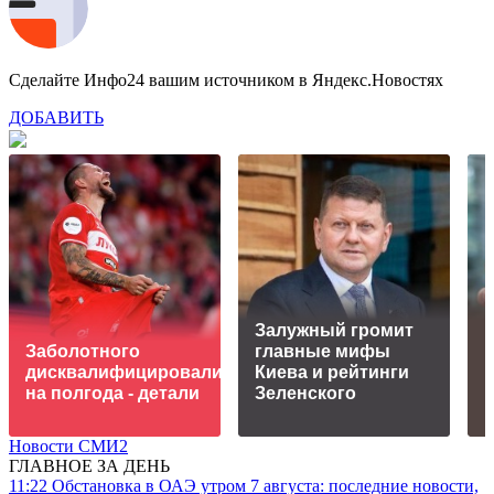
Сделайте Инфо24 вашим источником в Яндекс.Новостях
ДОБАВИТЬ
Залужный громит
Заболотного
главные мифы
дисквалифицировали
Киева и рейтинги
в
на полгода - детали
Зеленского
Новости СМИ2
ГЛАВНОЕ ЗА ДЕНЬ
11:22
Обстановка в ОАЭ утром 7 августа: последние новости,