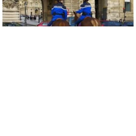
Во Франции ввели запрет на один вид телефонных звонков
РЕКЛАМА • ООО «ДРУЖБА» ИНН 9704146411