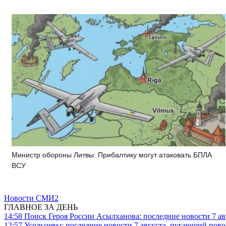
Министр обороны Литвы: Прибалтику могут атаковать БПЛА
ВСУ
Новости СМИ2
ГЛАВНОЕ ЗА ДЕНЬ
14:58
Поиск Героя России Асылханова: последние новости 7 ав
12:57
Усольцевы: последние новости 7 августа, пугающий повор