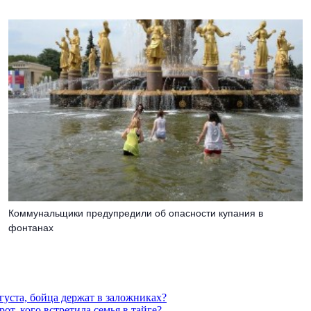
Коммунальщики предупредили об опасности купания в
фонтанах
густа, бойца держат в заложниках?
от, кого встретила семья в тайге?