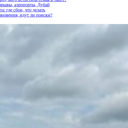
взрывы, аэропорты, Дубай
а: где сбои, что делать
езновения, идут ли поиски?