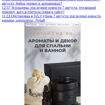
августа, бойца держат в заложниках?
12:57
Усольцевы: последние новости 7 августа, пугающий
поворот, кого встретила семья в тайге?
11:22
Обстановка в ОАЭ утром 7 августа: последние новости,
взрывы, аэропорты, Дубай
РЕКЛАМА • ООО «ДРУЖБА» ИНН 9704146411