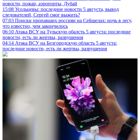
новости, пожар, аэропорты, Дубай
15:08
Усольцевы: последние новости 5 августа, вывод
следователей, Сергей смог выжить?
07:03
Поиски пропавших россиян на Сейшелах: ночь в лесу,
что известно, чем закончилось
06:10
Атака ВСУ на Тульскую обалсть 5 августа: последние
новости, есть ли жертвы, разрушения
04:14
Атака ВСУ на Белгородскую область 5 августа:
последние новости, есть ли жертвы, разрушения