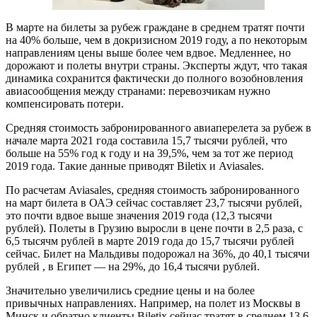
В марте на билеты за рубеж граждане в среднем тратят почти
на 40% больше, чем в докризисном 2019 году, а по некоторым
направлениям цены выше более чем вдвое. Медленнее, но
дорожают и полеты внутри страны. Эксперты ждут, что такая
динамика сохранится фактически до полного возобновления
авиасообщения между странами: перевозчикам нужно
компенсировать потери.
Средняя стоимость забронированного авиаперелета за рубеж в
начале марта 2021 года составила 15,7 тысячи рублей, что
больше на 55% год к году и на 39,5%, чем за тот же период
2019 года. Такие данные приводят Biletix и Aviasales.
По расчетам Aviasales, средняя стоимость забронированного
на март билета в ОАЭ сейчас составляет 23,7 тысячи рублей,
это почти вдвое выше значения 2019 года (12,3 тысячи
рублей). Полеты в Грузию выросли в цене почти в 2,5 раза, с
6,5 тысячм рублей в марте 2019 года до 15,7 тысячи рублей
сейчас. Билет на Мальдивы подорожал на 36%, до 40,1 тысячи
рублей , в Египет — на 29%, до 16,4 тысячи рублей.
Значительно увеличились средние цены и на более
привычных направлениях. Например, на полет из Москвы в
Минск и обратно клиенты Biletix сейчас тратят в среднем 13,6