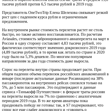
тысячи рублей против 6,5 тысячи рублей в 2019 году.
Представитель OneTwoTrip Елена Шелехова связывает резкий
рост цен с падением курса рубля и ограниченным
предложением.
На внутреннем рынке стоимость перелетов растет не столь
быстро, но также активно восстанавливается. По расчетам
Aviasales, стоимость забронированного авиаперелета на март в
России в одну сторону составляет 4,83 тысячи рублей, это
фактически соответствует значению докризисного 2019 года
(4,89 тысячи рублей), в то время как летать по стране в 2020
году было на 5,3% дешевле. По многим популярным
направлениям за два года стоимость даже выросла.
Спрос на перелеты внутри страны продолжает расти. При
общем падении объема перевозок российских авиакомпаний в
январе (последние актуальные данные Росавиации) на 38%
пассажиропоток на внутренних рейсах снизился только на
5%, до 5 млн пассажиров. Это подтверждают и данные
сервиса «Тинькофф Путешествия»: в феврале траты россиян
на перелеты выросли на 7% по сравнению с аналогичным
периодом 2019 года. В то же время авиаторы пока
праздновать победу не готовы: так, в S7 подчеркивают, что
спрос все еще слабее докризисного и «говорить о