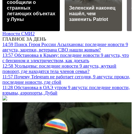
сообщили о
странных
Зеленский наконец
летающих объектах
нашёл, чем
у Луны
заменить Patriot
Новости СМИ2
ГЛАВНОЕ ЗА ДЕНЬ
14:59
Поиск Героя России Асылханова: последние новости 9
августа, зацепки, ветерана СВО нашли живым?
13:57
Обстановка в Крыму: последние новости 9 августа, что
с бензином и электричеством, как доехать
12:58
Усольцевы: последние новости 9 августа, жуткий
поворот, где находятся тела членов семьи?
11:57
Почему Telegram не работает сегодня, 9 августа: прокси,
последние новости, где сбой
11:28
Обстановка в ОАЭ утром 9 августа: последние новости,
взрывы, аэропорты, Дубай