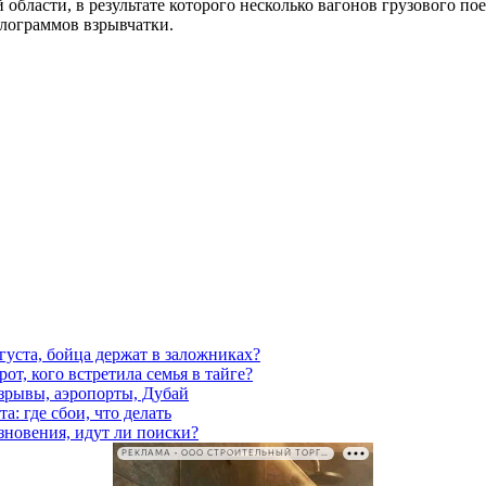
й области, в результате которого несколько вагонов грузового п
лограммов взрывчатки.
густа, бойца держат в заложниках?
от, кого встретила семья в тайге?
взрывы, аэропорты, Дубай
а: где сбои, что делать
езновения, идут ли поиски?
РЕКЛАМА • ООО СТРОИТЕЛЬНЫЙ ТОРГОВЫЙ ДОМ «ПЕТРОВИЧ». ИНН: 7802348846