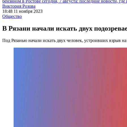
бензином в Ростове сегодня, 7 августа: последние новости, где
Виктория Розова
18:48 11 ноября 2023
Общество
В Рязани начали искать двух подозрева
Под Рязанью начали искать двух человек, устроивших взрыв на