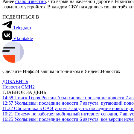
Ранее
стало известно
, что взрыв на железной дороге в Рязанско
взрывных устройств. В каждом СВУ находилось свыше трёх ки
ПОДЕЛИТЬСЯ В
Telegram
Vkontakte
Сделайте Инфо24 вашим источником в Яндекс.Новостях
ДОБАВИТЬ
Новости СМИ2
ГЛАВНОЕ ЗА ДЕНЬ
14:58
Поиск Героя России Асылханова: последние новости 7 ав
12:57
Усольцевы: последние новости 7 августа, пугающий повор
11:22
Обстановка в ОАЭ утром 7 августа: последние новости, 
10:21
Почему не работает мобильный интернет сегодня, 7 август
16:25
Усольцевы: последние новости 6 августа, все версии исч