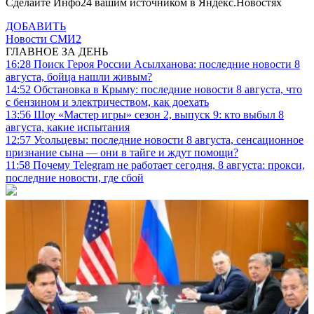
Сделайте Инфо24 вашим источником в Яндекс.Новостях
ДОБАВИТЬ
Новости СМИ2
ГЛАВНОЕ ЗА ДЕНЬ
16:28
Поиск Героя России Асылханова: последние новости 8
августа, бойца нашли живым?
14:52
Обстановка в Крыму: последние новости 8 августа, что
с бензином и электричеством, как доехать
13:56
Шоу «Мастер игры» сезон 2, выпуск 9: кто выбыл 8
августа, какие испытания
12:57
Усольцевы: последние новости 8 августа, сенсационное
признание сына — они в тайге и ждут помощи?
11:58
Почему Telegram не работает сегодня, 8 августа: прокси,
последние новости, где сбой