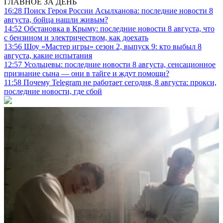
ГЛАВНОЕ ЗА ДЕНЬ
16:28
Поиск Героя России Асылханова: последние новости 8
августа, бойца нашли живым?
14:52
Обстановка в Крыму: последние новости 8 августа, что
с бензином и электричеством, как доехать
13:56
Шоу «Мастер игры» сезон 2, выпуск 9: кто выбыл 8
августа, какие испытания
12:57
Усольцевы: последние новости 8 августа, сенсационное
признание сына — они в тайге и ждут помощи?
11:58
Почему Telegram не работает сегодня, 8 августа: прокси,
последние новости, где сбой