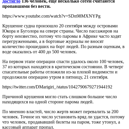
достигло
136 человек, еще несколько сотен считаются
пропавшими без вести.
https://www.youtube.com/watch?v=SDn98MXNYPg
Крушение судна произошло 20 сентября между островами
Юкора и Буголора на севере страны. Число пассажиров на
борту неизвестно, потому что паромы в Африке часто ходят
перегруженными, а в бортовые журналы не вносят
количество прошедших на борт людей. По разным оценкам, в
воде оказались от 400 до 500 человек.
На первом этапе операции спасти удалось около 100 человек,
37 из которых находятся в критическом состоянии. В четверг
спасательные работы отложили из-за плохой видимости и
продолжили операцию утром в пятницу, 21 сентября.
https://twitter.com/DMarigiri_/status/1042790679271944192
Причиной крушения могло стать слишком большое число
находящихся на одной стороне парома людей.
По мнению властей, число жертв может перевалить за 200
человек. Точное их число установить вряд ли удастся, потому
что человек, продававший билеты на паром, тоже утонул, а
кассовый аппарат пропал.