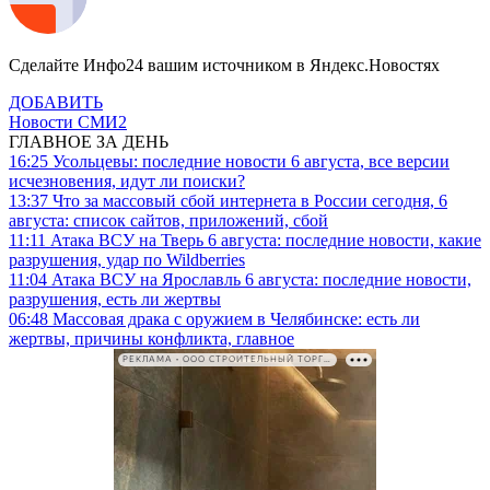
Сделайте Инфо24 вашим источником в Яндекс.Новостях
ДОБАВИТЬ
Новости СМИ2
ГЛАВНОЕ ЗА ДЕНЬ
16:25
Усольцевы: последние новости 6 августа, все версии
исчезновения, идут ли поиски?
13:37
Что за массовый сбой интернета в России сегодня, 6
августа: список сайтов, приложений, сбой
11:11
Атака ВСУ на Тверь 6 августа: последние новости, какие
разрушения, удар по Wildberries
11:04
Атака ВСУ на Ярославль 6 августа: последние новости,
разрушения, есть ли жертвы
06:48
Массовая драка с оружием в Челябинске: есть ли
жертвы, причины конфликта, главное
РЕКЛАМА • ООО СТРОИТЕЛЬНЫЙ ТОРГОВЫЙ ДОМ «ПЕТРОВИЧ». ИНН: 7802348846