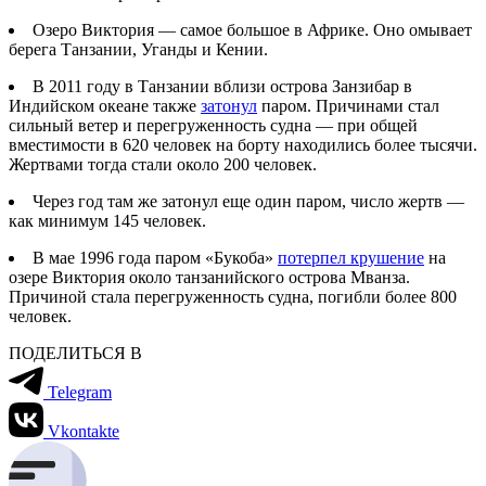
Озеро Виктория — самое большое в Африке. Оно омывает
берега Танзании, Уганды и Кении.
В 2011 году в Танзании вблизи острова Занзибар в
Индийском океане также
затонул
паром. Причинами стал
сильный ветер и перегруженность судна — при общей
вместимости в 620 человек на борту находились более тысячи.
Жертвами тогда стали около 200 человек.
Через год там же затонул еще один паром, число жертв —
как минимум 145 человек.
В мае 1996 года паром «Букоба»
потерпел крушение
на
озере Виктория около танзанийского острова Мванза.
Причиной стала перегруженность судна, погибли более 800
человек.
ПОДЕЛИТЬСЯ В
Telegram
Vkontakte